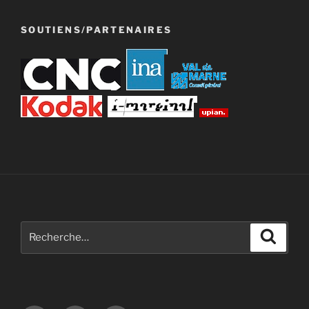
SOUTIENS/PARTENAIRES
Recherche
Recher
pour
: