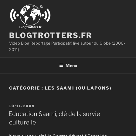
Aller
au
contenu
principal
BLOGTROTTERS.FR
Video Blog Reportage Participatif, live autour du Globe (2006-
2011)
Menu
CATÉGORIE :
LES SAAMI (OU LAPONS)
PUBLIÉ
10/11/2008
LE
Education Saami, clé de la survie
culturelle