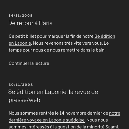
PUBLIÉ
14/11/2008
LE
De retour à Paris
Ce petit billet pour marquer la fin de notre
8e édition
en Laponie
. Nous revenons très vite vers vous. Le
temps pour nous de nous remettre dans le bain.
de
Continuer la lecture
« De
retour
à
PUBLIÉ
30/11/2008
LE
Paris »
8e édition en Laponie, la revue de
presse/web
Nous sommes rentrés le 14 novembre dernier de
notre
dernière voyage en Laponie suédoise
. Nous nous
sommes intéressés à la question de la minorité Saami.