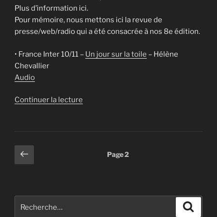
Plus d’information ici.
Pour mémoire, nous mettons ici la revue de
presse/web/radio qui a été consacrée à nos 8e édition.
• France Inter 10/11 –
Un jour sur la toile
– Hélène
Chevallier
Audio
de
Continuer la lecture
« 8e
édition
en
Laponie,
Pagination
Page
Page
2
la
précédente
des
revue
publications
de
presse/web »
Recherche
Recher
pour