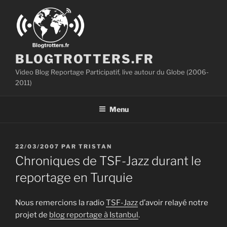
Aller
au
contenu
principal
BLOGTROTTERS.FR
Video Blog Reportage Participatif, live autour du Globe (2006-
2011)
Menu
PUBLIÉ
22/03/2007
PAR
TRISTAN
LE
Chroniques de TSF-Jazz durant le
reportage en Turquie
Nous remercions la radio
TSF-Jazz
d’avoir relayé notre
projet de
blog reportage à Istanbul
.