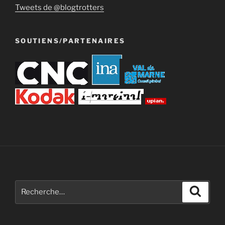
Tweets de @blogtrotters
SOUTIENS/PARTENAIRES
Recherche
Recher
pour
: