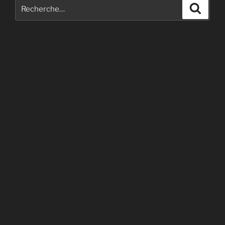
Recherche
Recher
pour
: