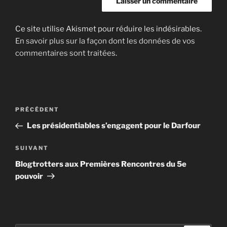
Ce site utilise Akismet pour réduire les indésirables.
En savoir plus sur la façon dont les données de vos
commentaires sont traitées
.
Navigation
Article
PRÉCÉDENT
de
précédent
Les présidentiables s’engagent pour le Darfour
l’article
Article
SUIVANT
suivant
Blogtrotters aux Premières Rencontres du 5e
pouvoir