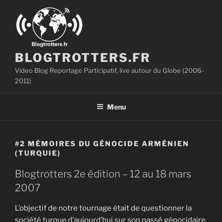
Aller
au
contenu
principal
BLOGTROTTERS.FR
Video Blog Reportage Participatif, live autour du Globe (2006-
2011)
Menu
#2 MÉMOIRES DU GÉNOCIDE ARMÉNIEN
(TURQUIE)
Blogtrotters 2e édition – 12 au 18 mars
2007
L’objectif de notre tournage était de questionner la
société turque d’aujourd’hui sur son passé génocidaire