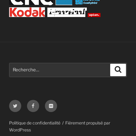
Recherche
Recher
pour
:
Twitter
Facebook
Flickr
Politique de confidentialité
Fièrement propulsé par
WordPress