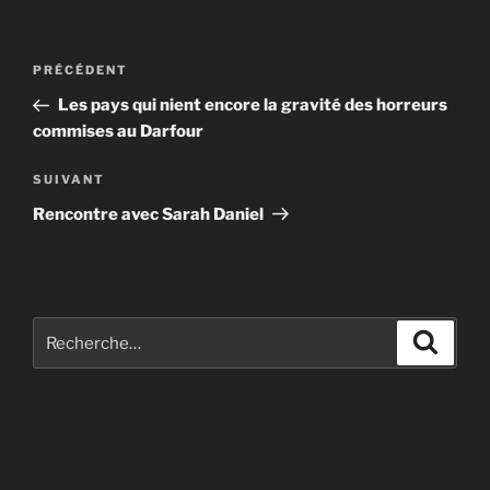
Navigation
Article
PRÉCÉDENT
de
précédent
Les pays qui nient encore la gravité des horreurs
l’article
commises au Darfour
Article
SUIVANT
suivant
Rencontre avec Sarah Daniel
Recherche
Recher
pour
: