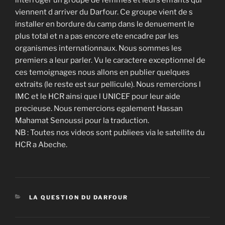
interroger un groupe de femmes et leurs enfants qui
viennent d arriver du Darfour. Ce groupe vient de s
installer en bordure du camp dans le denuement le
plus total et n a pas encore ete encadre par les
organismes internationnaux. Nous sommes les
premiers a leur parler. Vu le caractere exceptionnel de
ces temoignages nous allons en publier quelques
extraits (le reste est sur pellicule). Nous remercions l
IMC et le HCR ainsi que l UNICEF pour leur aide
precieuse. Nous remercions egalement Hassan
Mahamat Senoussi pour la traduction.
NB : Toutes nos videos sont publiees via le satellite du
HCR a Abeche.
CATÉGORIES
LA QUESTION DU DARFOUR