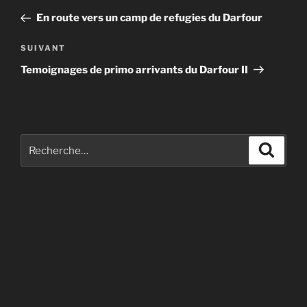
de
précédent
En route vers un camp de refugies du Darfour
l’article
Article
SUIVANT
suivant
Temoignages de primo arrivants du Darfour II
Recherche
Recher
pour
: