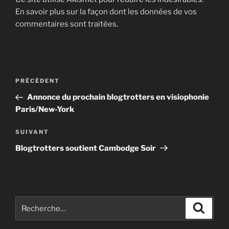
En savoir plus sur la façon dont les données de vos
commentaires sont traitées
.
Navigation
Article
PRÉCÉDENT
de
précédent
Annonce du prochain blogtrotters en visiophonie
l’article
Paris/New-York
Article
SUIVANT
suivant
Blogtrotters soutient Cambodge Soir
Recherche
Recher
pour
: