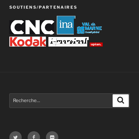
SOUTIENS/PARTENAIRES
Recherche
Recher
pour
:
Twitter
Facebook
Flickr