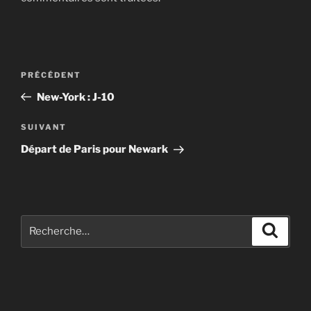
Navigation
Article
PRÉCÉDENT
de
précédent
New-York : J-10
l’article
Article
SUIVANT
suivant
Départ de Paris pour Newark
Recherche
Recher
pour
: