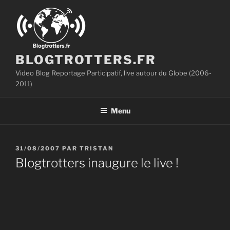
Aller
au
contenu
principal
BLOGTROTTERS.FR
Video Blog Reportage Participatif, live autour du Globe (2006-
2011)
Menu
PUBLIÉ
31/08/2007
PAR
TRISTAN
LE
Blogtrotters inaugure le live !