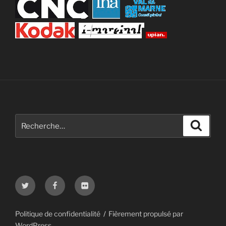
Recherche
Recher
pour
:
Twitter
Facebook
Flickr
Politique de confidentialité
Fièrement propulsé par
WordPress