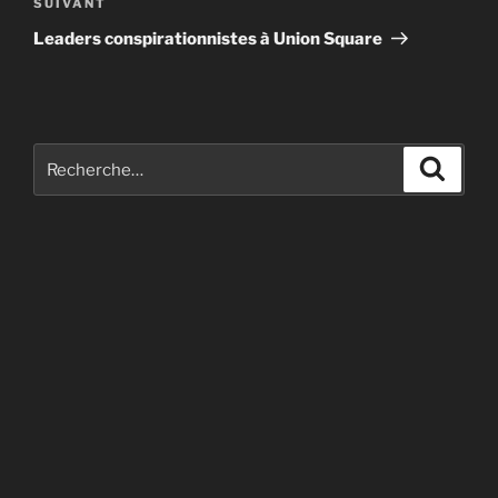
Article
SUIVANT
suivant
Leaders conspirationnistes à Union Square
Recherche
Recher
pour
: