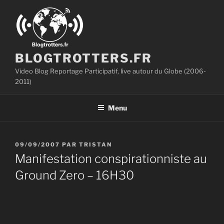
Aller
au
contenu
principal
BLOGTROTTERS.FR
Video Blog Reportage Participatif, live autour du Globe (2006-
2011)
Menu
PUBLIÉ
09/09/2007
PAR
TRISTAN
LE
Manifestation conspirationniste au
Ground Zero – 16H30