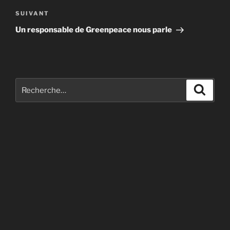
Article
SUIVANT
suivant
Un responsable de Greenpeace nous parle
Recherche
Recher
pour
: