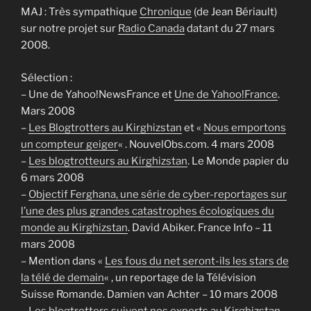
MAJ : Très sympathique
Chronique
(de Jean Bériault)
sur notre projet sur
Radio Canada
datant du 27 mars
2008.
Sélection :
– Une de Yahoo!NewsFrance et
Une de Yahoo!France
.
Mars 2008
–
Les Blogtrotters au Kirghizstan
et «
Nous emportons
un compteur geiger
« . NouvelObs.com. 4 mars 2008
–
Les blogtrotteurs au Kirghizstan
. Le Monde papier du
6 mars 2008
–
Objectif Ferghana, une série de cyber-reportages sur
l’une des plus grandes catastrophes écologiques du
monde au Kirghizstan
. David Abiker. France Info – 11
mars 2008
– Mention dans «
Les fous du net seront-ils les stars de
la télé de demain
« , un reportage de la Télévision
Suisse Romande. Damien van Achter – 10 mars 2008
–
Les blogtrotters suivent nos experts au Kirghizstan
.