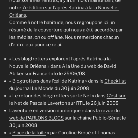
Nous sommes rentrés, il y a un mois maintenant, de
notre
7e édition sur l’après Katrina à la la Nouvelle-
Orléans
.
Comme à notre habitude, nous regroupons ici un
résumé de la couverture qui nous a été accordée par
les médias,
on
ou
off line
. Nous remercions chacun
d’entre eux pour ce relai.
« Les blogtrotters explorent l’après Katrina à la
Nouvelle Orléans » dans
A la Une du web
de David
Abiker sur France-Info le 25/06/08
« Blogtrotters dans l’œil de Katrina » dans le
Check list
du journal Le Monde
du 30 juin 2008
« Le retour des blogtrotters sur le Net » dans
C’est sur
le Net
de Pascale Laverton sur RTL le 26 juin 2008
L’aventure en version numérique » dans
la revue du
web de PARLONS BLOGS
sur la chaîne Public-Sénat le
30 juin 2008
«
Place de la toile
» par Caroline Broué et Thomas