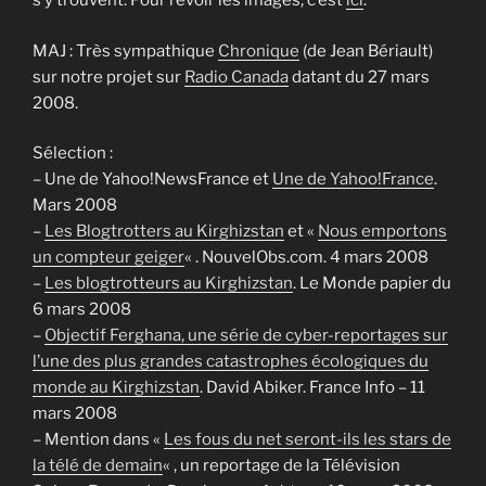
s’y trouvent. Pour revoir les images, c’est
ici
.
MAJ : Très sympathique
Chronique
(de Jean Bériault)
sur notre projet sur
Radio Canada
datant du 27 mars
2008.
Sélection :
– Une de Yahoo!NewsFrance et
Une de Yahoo!France
.
Mars 2008
–
Les Blogtrotters au Kirghizstan
et «
Nous emportons
un compteur geiger
« . NouvelObs.com. 4 mars 2008
–
Les blogtrotteurs au Kirghizstan
. Le Monde papier du
6 mars 2008
–
Objectif Ferghana, une série de cyber-reportages sur
l’une des plus grandes catastrophes écologiques du
monde au Kirghizstan
. David Abiker. France Info – 11
mars 2008
– Mention dans «
Les fous du net seront-ils les stars de
la télé de demain
« , un reportage de la Télévision