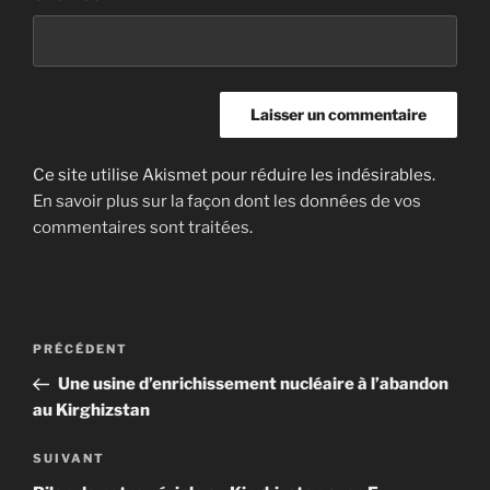
Ce site utilise Akismet pour réduire les indésirables.
En savoir plus sur la façon dont les données de vos
commentaires sont traitées
.
Navigation
Article
PRÉCÉDENT
de
précédent
Une usine d’enrichissement nucléaire à l’abandon
l’article
au Kirghizstan
Article
SUIVANT
suivant