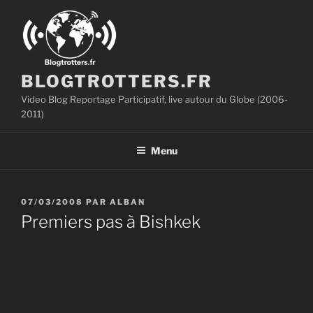
Aller
au
contenu
principal
BLOGTROTTERS.FR
Video Blog Reportage Participatif, live autour du Globe (2006-
2011)
Menu
PUBLIÉ
07/03/2008
PAR
ALBAN
LE
Premiers pas à Bishkek