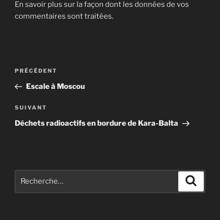
En savoir plus sur la façon dont les données de vos
commentaires sont traitées
.
Navigation
Article
PRÉCÉDENT
de
précédent
Escale à Moscou
l’article
Article
SUIVANT
suivant
Déchets radioactifs en bordure de Kara-Balta
Recherche
Recher
pour
: