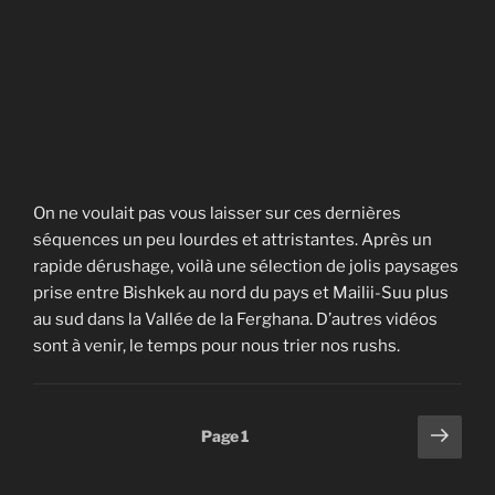
On ne voulait pas vous laisser sur ces dernières
séquences un peu lourdes et attristantes. Après un
rapide dérushage, voilà une sélection de jolis paysages
prise entre Bishkek au nord du pays et Mailii-Suu plus
au sud dans la Vallée de la Ferghana. D’autres vidéos
sont à venir, le temps pour nous trier nos rushs.
Pagination
Page
Page
1
suiv
des
publications