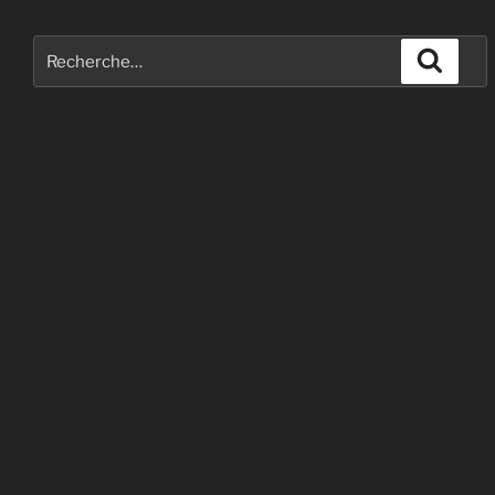
Recherche
Recher
pour
: