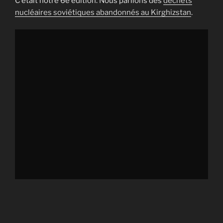
C’était notre 6e édition. Nous parlions des
déchets
nucléaires soviétiques abandonnés au Kirghizstan
.