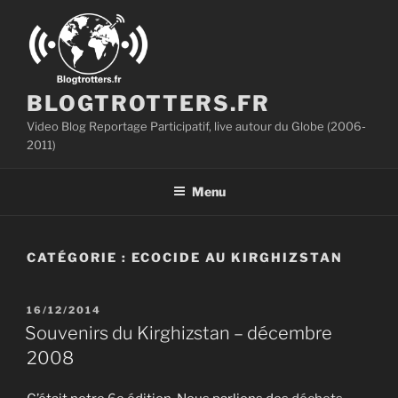
Aller
au
contenu
principal
BLOGTROTTERS.FR
Video Blog Reportage Participatif, live autour du Globe (2006-
2011)
Menu
CATÉGORIE :
ECOCIDE AU KIRGHIZSTAN
PUBLIÉ
16/12/2014
LE
Souvenirs du Kirghizstan – décembre
2008