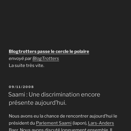
Blogtrotters passe le cercle le polaire
envoyé par
BlogTrotters
La suite très vite.
PUBLIÉ
09/11/2008
LE
Saami : Une discrimination encore
présente aujourd’hui.
Nous avons eu la chance de rencontrer aujourd’hui le
président du
Parlement Saami
(lapon),
Lars-Anders
Baer
. Nous avons discuté longuement ensemble. Il