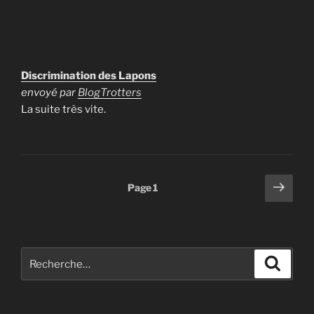
Discrimination des Lapons
envoyé par
BlogTrotters
La suite très vite.
Pagination
Page
Page
1
suiv
des
publications
Recherche
Recher
pour
: