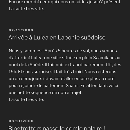
Encore merci à ceux qui nous ont aidés jusqu’à présent.
La suite très vite.
PUBLIÉ
07/11/2008
LE
Arrivée à Lulea en Laponie suédoise
Nous y sommes ! Après 5 heures de vol, nous venons
d’atterrir à Lulea, une ville située en plein Saamiland au
nord de la Suède. Il fait nuit extraordinairement tôt, dès
15h. Et sans surprise, il fait très froid. Nous resterons
un ou deux jours ici avant d’aller encore plus au nord
pour rejoindre le parlement Saami. En attendant, voici
une petite séquence de notre trajet.
La suite très vite.
PUBLIÉ
08/11/2008
LE
Blogtrotters passe le cercle polaire !